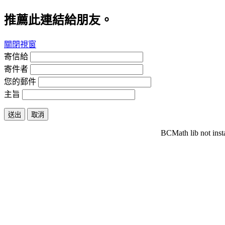
推薦此連結給朋友。
關閉視窗
寄信給
寄件者
您的郵件
主旨
送出
取消
BCMath lib not inst