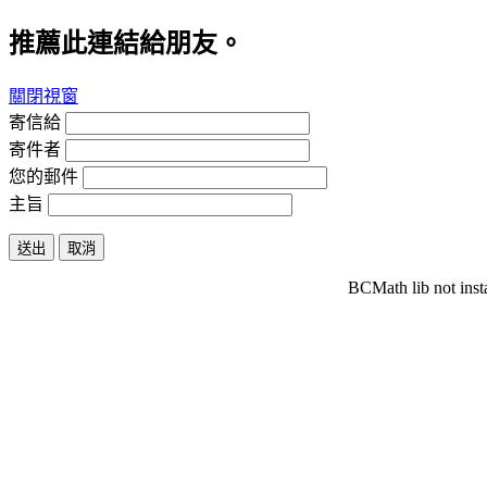
推薦此連結給朋友。
關閉視窗
寄信給
寄件者
您的郵件
主旨
送出
取消
BCMath lib not inst