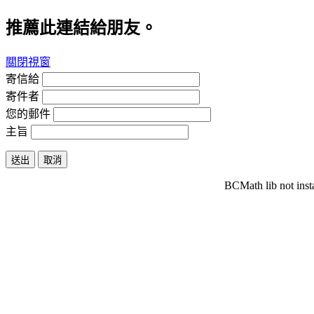
推薦此連結給朋友。
關閉視窗
寄信給
寄件者
您的郵件
主旨
送出
取消
BCMath lib not inst