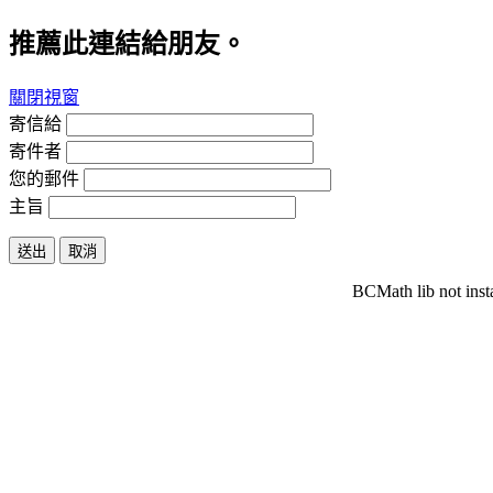
推薦此連結給朋友。
關閉視窗
寄信給
寄件者
您的郵件
主旨
送出
取消
BCMath lib not inst