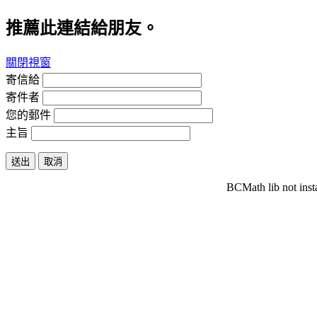
推薦此連結給朋友。
關閉視窗
寄信給
寄件者
您的郵件
主旨
送出
取消
BCMath lib not inst