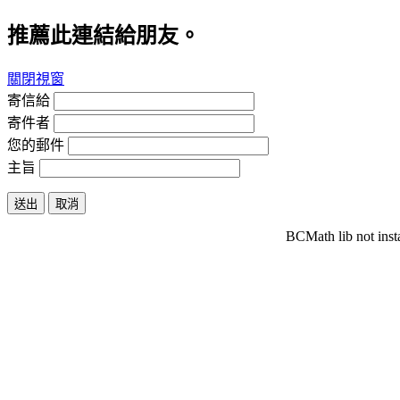
推薦此連結給朋友。
關閉視窗
寄信給
寄件者
您的郵件
主旨
送出
取消
BCMath lib not inst