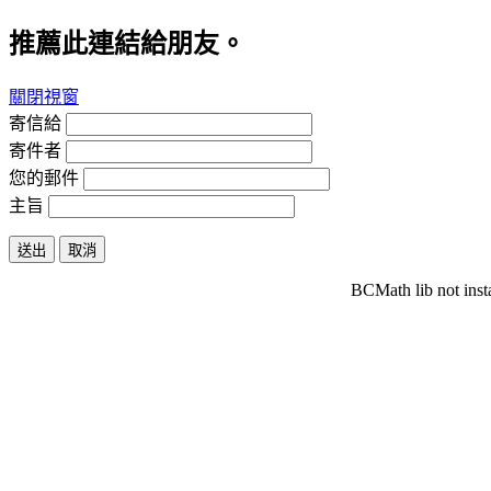
推薦此連結給朋友。
關閉視窗
寄信給
寄件者
您的郵件
主旨
送出
取消
BCMath lib not inst