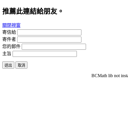
推薦此連結給朋友。
關閉視窗
寄信給
寄件者
您的郵件
主旨
送出
取消
BCMath lib not inst