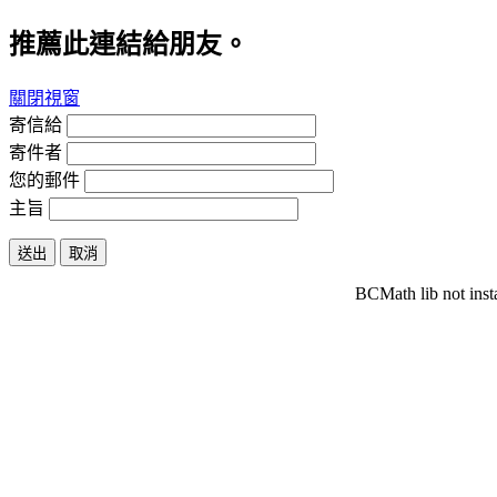
推薦此連結給朋友。
關閉視窗
寄信給
寄件者
您的郵件
主旨
送出
取消
BCMath lib not inst