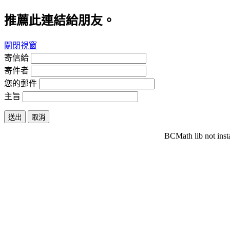
推薦此連結給朋友。
關閉視窗
寄信給
寄件者
您的郵件
主旨
送出
取消
BCMath lib not inst