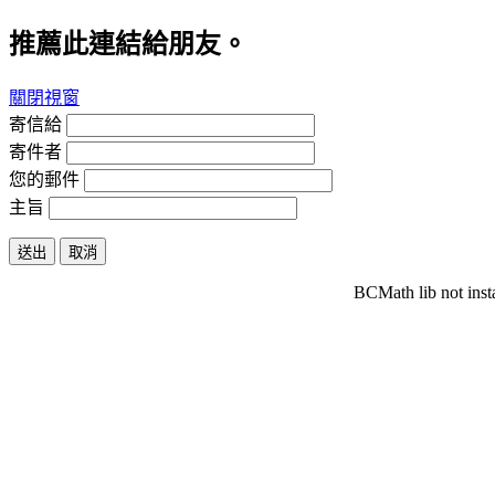
推薦此連結給朋友。
關閉視窗
寄信給
寄件者
您的郵件
主旨
送出
取消
BCMath lib not inst