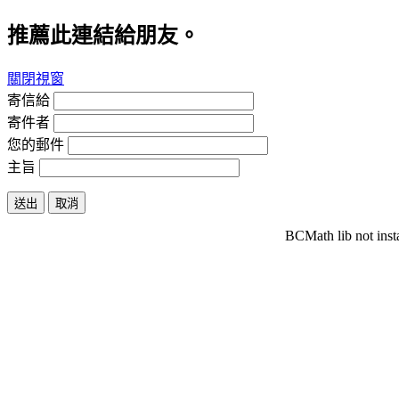
推薦此連結給朋友。
關閉視窗
寄信給
寄件者
您的郵件
主旨
送出
取消
BCMath lib not inst