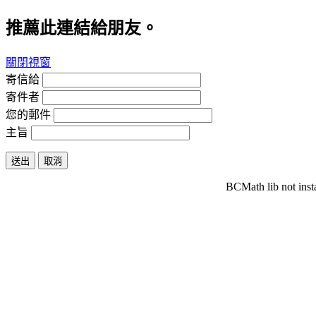
推薦此連結給朋友。
關閉視窗
寄信給
寄件者
您的郵件
主旨
送出
取消
BCMath lib not inst