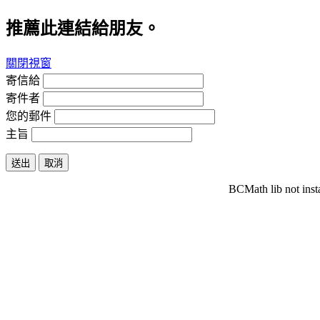
推薦此連結給朋友。
關閉視窗
寄信給
寄件者
您的郵件
主旨
送出
取消
BCMath lib not inst