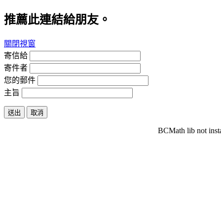
推薦此連結給朋友。
關閉視窗
寄信給
寄件者
您的郵件
主旨
送出
取消
BCMath lib not inst