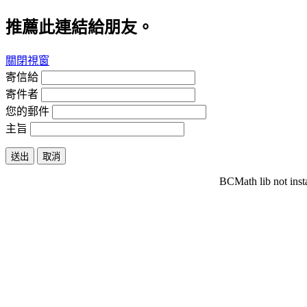
推薦此連結給朋友。
關閉視窗
寄信給
寄件者
您的郵件
主旨
送出
取消
BCMath lib not inst