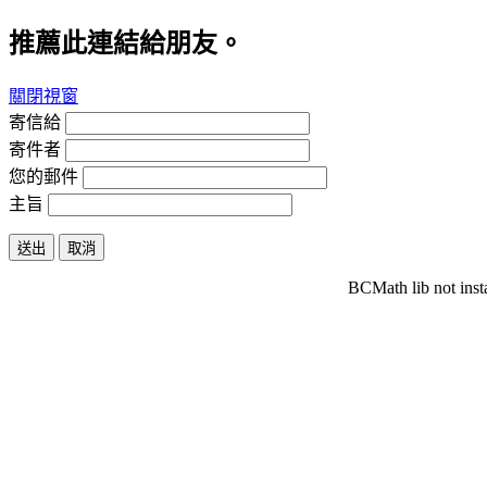
推薦此連結給朋友。
關閉視窗
寄信給
寄件者
您的郵件
主旨
送出
取消
BCMath lib not inst