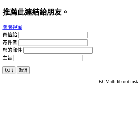
推薦此連結給朋友。
關閉視窗
寄信給
寄件者
您的郵件
主旨
送出
取消
BCMath lib not inst