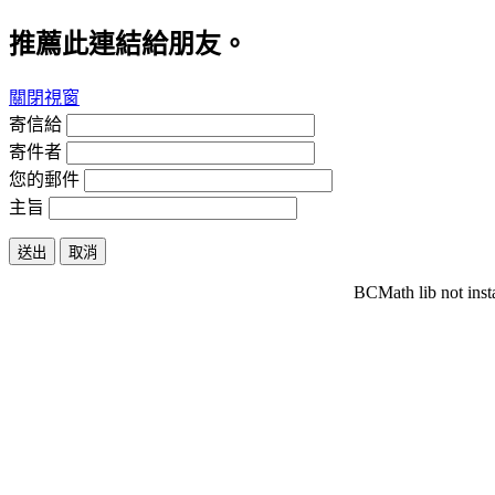
推薦此連結給朋友。
關閉視窗
寄信給
寄件者
您的郵件
主旨
送出
取消
BCMath lib not inst