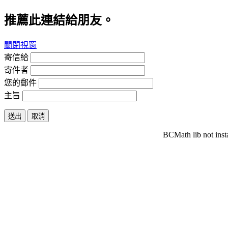
推薦此連結給朋友。
關閉視窗
寄信給
寄件者
您的郵件
主旨
送出
取消
BCMath lib not inst