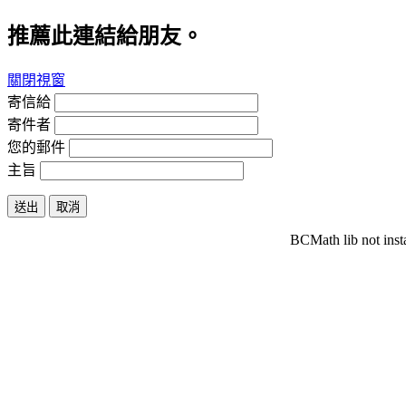
推薦此連結給朋友。
關閉視窗
寄信給
寄件者
您的郵件
主旨
送出
取消
BCMath lib not inst