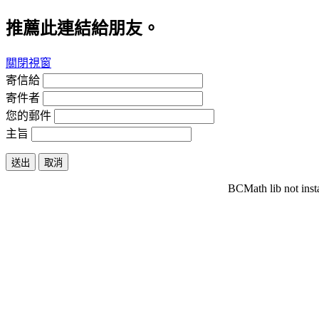
推薦此連結給朋友。
關閉視窗
寄信給
寄件者
您的郵件
主旨
送出
取消
BCMath lib not inst