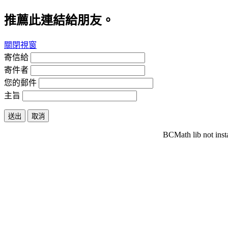
推薦此連結給朋友。
關閉視窗
寄信給
寄件者
您的郵件
主旨
送出
取消
BCMath lib not inst