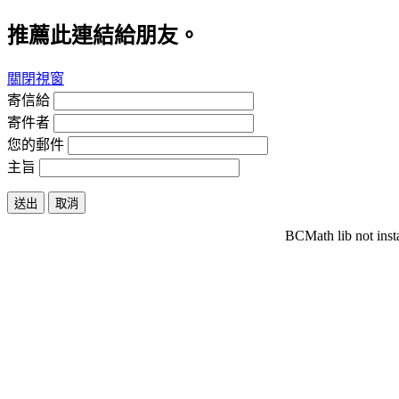
推薦此連結給朋友。
關閉視窗
寄信給
寄件者
您的郵件
主旨
送出
取消
BCMath lib not inst