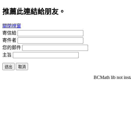
推薦此連結給朋友。
關閉視窗
寄信給
寄件者
您的郵件
主旨
送出
取消
BCMath lib not inst