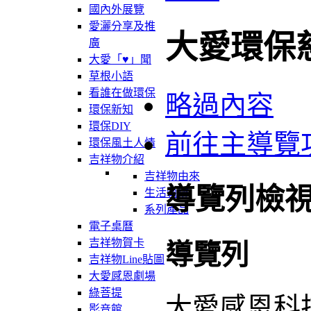
國內外展覽
愛灑分享及推
大愛環保
廣
大愛「♥」聞
草根小語
看誰在做環保
略過內容
環保新知
環保DIY
前往主導覽
環保風土人情
吉祥物介紹
吉祥物由來
導覽列檢
生活軌跡
系列產品
電子桌曆
吉祥物賀卡
導覽列
吉祥物Line貼圖
大愛感恩劇場
綠菩提
大愛感恩科
影音館