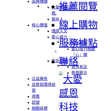
品牌禮讚
推薦閱覽
大愛感恩公司
歌
掘井人
線上購物
核心價值
環保人文
愛心接力
服務據點
合作夥伴
愛心接力相關
「心」聞
聯絡
完全回饋
各界肯定
慈善賑災
公益廣告
品質與環境政
策
得獎
認證
相關商標