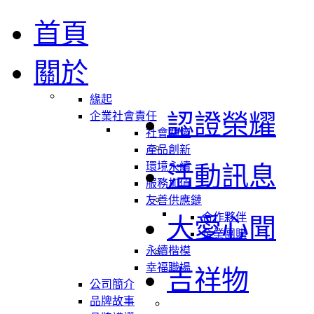
首頁
關於
緣起
認證榮耀
企業社會責任
社會關懷
產品創新
環境永續
活動訊息
服務加值
友善供應鏈
合作夥伴
大愛心聞
企業團購
永續楷模
幸福職場
吉祥物
公司簡介
品牌故事