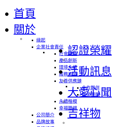
首頁
關於
緣起
認證榮耀
企業社會責任
社會關懷
產品創新
環境永續
活動訊息
服務加值
友善供應鏈
合作夥伴
大愛心聞
企業團購
永續楷模
幸福職場
吉祥物
公司簡介
品牌故事