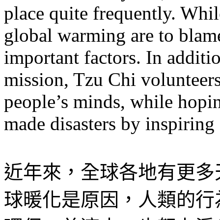
place quite frequently. Whi
global warming are to blame
important factors. In addit
mission, Tzu Chi volunteers
people’s minds, while hopin
made disasters by inspirin
近年來，全球各地有更多
球暖化是原因，人類的行