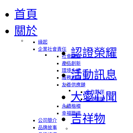
首頁
關於
緣起
認證榮耀
企業社會責任
社會關懷
產品創新
環境永續
活動訊息
服務加值
友善供應鏈
合作夥伴
大愛心聞
企業團購
永續楷模
幸福職場
吉祥物
公司簡介
品牌故事