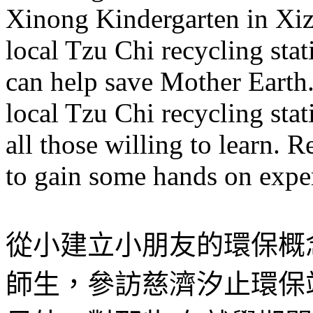
Xinong Kindergarten in Xizh
local Tzu Chi recycling stat
can help save Mother Earth
local Tzu Chi recycling stat
all those willing to learn.
to gain some hands on expe
從小建立小朋友的環保概
師生，參訪慈濟汐止環保