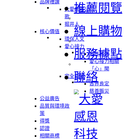
品牌禮讚
推薦閱覽
大愛感恩公司
歌
掘井人
線上購物
核心價值
環保人文
愛心接力
服務據點
合作夥伴
愛心接力相關
「心」聞
聯絡
完全回饋
各界肯定
慈善賑災
公益廣告
品質與環境政
策
得獎
認證
相關商標