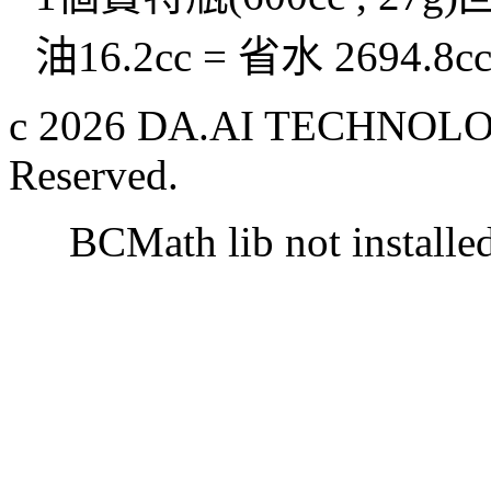
油16.2cc = 省水 2694.8c
c 2026 DA.AI TECHNOLOG
Reserved.
BCMath lib not installe