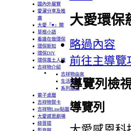
國內外展覽
愛灑分享及推
大愛環保
廣
大愛「♥」聞
草根小語
看誰在做環保
略過內容
環保新知
環保DIY
前往主導覽
環保風土人情
吉祥物介紹
吉祥物由來
導覽列檢
生活軌跡
系列產品
電子桌曆
吉祥物賀卡
導覽列
吉祥物Line貼圖
大愛感恩劇場
綠菩提
大愛感恩科
影音館