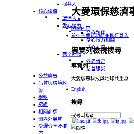
掘井人
大愛環保慈濟
核心價值
環保人文
愛心接力
略過內容
合作夥伴
前往主導覽功能並進行登入
愛心接力相關
「心」聞
導覽列檢視搜尋
完全回饋
各界肯定
導覽列
慈善賑災
公益廣告
大愛感恩科技與地球共生息
品質與環境政
English
策
得獎
搜尋
認證
相關商標
搜尋...
國內外展覽
愛灑分享及推
廣