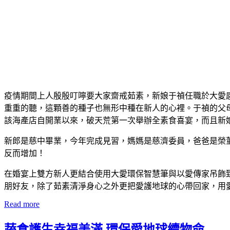
疫情期間上人殷殷叮嚀要大家齋戒茹素，新娘于禎任職於大愛感
重重的聽，這顆善的種子也無形中種在新人的心裡。于禎的父母
該海產店自開業以來，破天荒第一次舉辦全素食喜宴，而且新
新郎是慈中畢業，今年完成見習，媽媽是慈濟委員，爸爸是榮
反而增加！
在婚宴上雙方新人更結合使用大愛環保智慧筆與以愛傳家吊飾
朋好友，除了茹素清淨身心之外更把愛護地球的心帶回家，用
Read more
蔬食護生幸福美滿 環保愛地球續物命