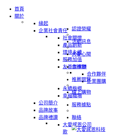
首頁
關於
緣起
認證榮耀
企業社會責任
社會關懷
活動訊息
產品創新
環境永續
大愛心聞
服務加值
友善供應鏈
吉祥物
合作夥伴
推薦閱覽
企業團購
永續楷模
線上購物
幸福職場
公司簡介
服務據點
品牌故事
品牌禮讚
聯絡
大愛感恩公司
歌