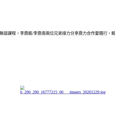
志工聯誼課程，李鼎銘/李鼎南兩位兄弟接力分享鼎力合作愛隨行，