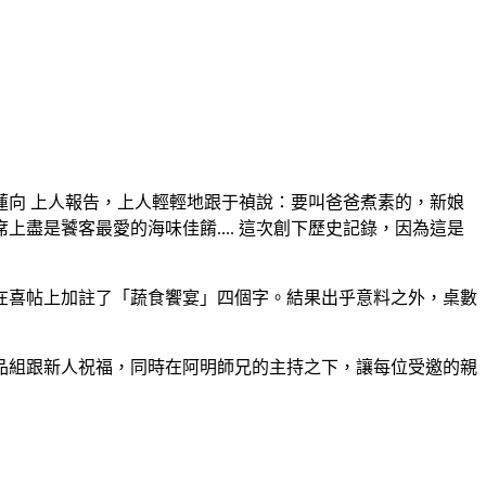
蓮向 上人報告，上人輕輕地跟于禎說：要叫爸爸煮素的，新娘
是饕客最愛的海味佳餚.... 這次創下歷史記錄，因為這是
在喜帖上加註了「蔬食饗宴」四個字。結果出乎意料之外，桌數
品組跟新人祝福，同時在阿明師兄的主持之下，讓每位受邀的親