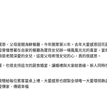
恩，父母是開海鮮餐廳，今年開業第31年。去年大愛感恩回花
曾憧憬著在自家的餐廳為寶貝女兒辦一場風風光光的喜宴，宴席上盡
娘是老闆深愛的女兒，這是父母疼惜女兒的心，真的很感恩。
董，也很支持這次的蔬食婚宴，讓婚禮與大家結善緣。新人同時
致贈給每位賓客當桌上禮，大愛感恩也趕製全球唯一大愛環保飾
愛傳家、傳遞幸福