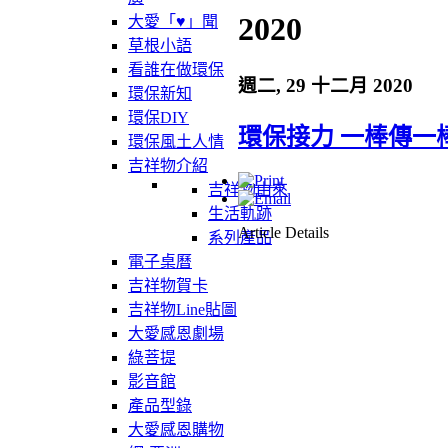
2020
大愛「♥」聞
草根小語
看誰在做環保
週二, 29 十二月 2020
環保新知
環保DIY
環保接力 一棒傳一
環保風土人情
吉祥物介紹
吉祥物由來
生活軌跡
Article Details
系列產品
電子桌曆
吉祥物賀卡
吉祥物Line貼圖
大愛感恩劇場
綠菩提
影音館
產品型錄
大愛感恩購物