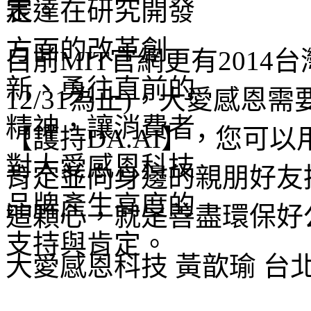
定。
目前MIT官網更有2014
12/31為止)，大愛感
【護持DA.AI】，您可
肯定並向身邊的親朋好友
這顆心，就是善盡環保好
大愛感恩科技 黃歆瑜 台