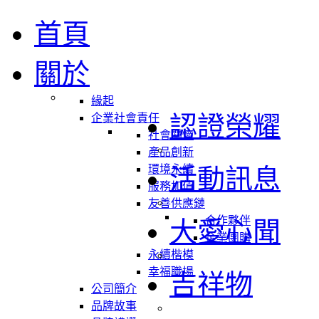
首頁
關於
緣起
認證榮耀
企業社會責任
社會關懷
產品創新
環境永續
活動訊息
服務加值
友善供應鏈
合作夥伴
大愛心聞
企業團購
永續楷模
幸福職場
吉祥物
公司簡介
品牌故事