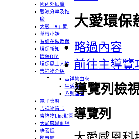
國內外展覽
愛灑分享及推
大愛環保
廣
大愛「♥」聞
草根小語
看誰在做環保
略過內容
環保新知
環保DIY
前往主導覽
環保風土人情
吉祥物介紹
吉祥物由來
導覽列檢
生活軌跡
系列產品
電子桌曆
吉祥物賀卡
導覽列
吉祥物Line貼圖
大愛感恩劇場
綠菩提
大愛感恩科
影音館