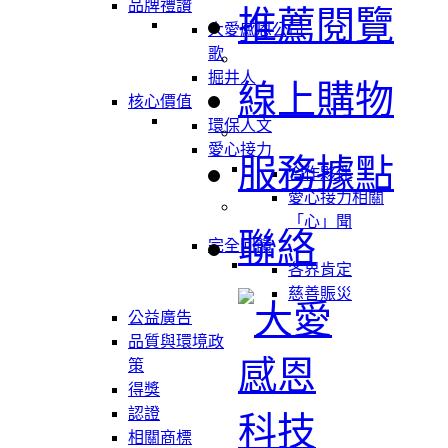
品牌禮讚
推薦閱覽
大愛感恩公司
歌
掘井人
線上購物
核心價值
環保人文
愛心接力
服務據點
合作夥伴
愛心接力相關
「心」聞
聯絡
完全回饋
各界肯定
慈善賑災
公益廣告
品質與環境政
策
得獎
認證
相關商標