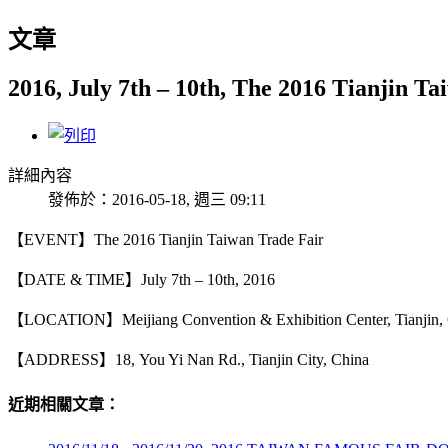
文章
2016, July 7th – 10th, The 2016 Tianjin T
詳細內容
發佈於：2016-05-18, 週三 09:11
【EVENT】The 2016 Tianjin Taiwan Trade Fair
【DATE & TIME】July 7th – 10th, 2016
【LOCATION】Meijiang Convention & Exhibition Center, Tianjin,
【ADDRESS】18, You Yi Nan Rd., Tianjin City, China
近期相關文章：