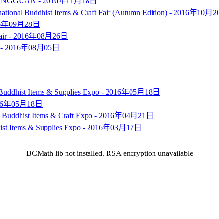
-DONGGUAN -
2016年11月18日
ational Buddhist Items & Craft Fair (Autumn Edition) -
2016年10月2
16年09月28日
ir -
2016年08月26日
 -
2016年08月05日
 Buddhist Items & Supplies Expo -
2016年05月18日
16年05月18日
l Buddhist Items & Craft Expo -
2016年04月21日
hist Items & Supplies Expo -
2016年03月17日
BCMath lib not installed. RSA encryption unavailable