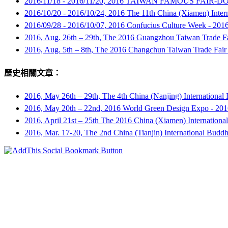
2016/11/18 - 2016/11/20, 2016 TAIWAN FAMOUS FAIR
2016/10/20 - 2016/10/24, 2016 The 11th China (Xiamen) Intern
2016/09/28 - 2016/10/07, 2016 Confucius Culture Week -
20
2016, Aug. 26th – 29th, The 2016 Guangzhou Taiwan Trade Fa
2016, Aug. 5th – 8th, The 2016 Changchun Taiwan Trade Fair
歷史相關文章：
2016, May 26th – 29th, The 4th China (Nanjing) International
2016, May 20th – 22nd, 2016 World Green Design Expo -
20
2016, April 21st – 25th The 2016 China (Xiamen) Internationa
2016, Mar. 17-20, The 2nd China (Tianjin) International Budd