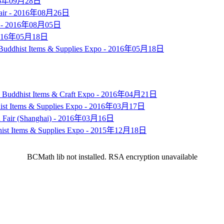
16年09月28日
ir -
2016年08月26日
 -
2016年08月05日
016年05月18日
 Buddhist Items & Supplies Expo -
2016年05月18日
l Buddhist Items & Craft Expo -
2016年04月21日
hist Items & Supplies Expo -
2016年03月17日
 Fair (Shanghai) -
2016年03月16日
hist Items & Supplies Expo -
2015年12月18日
BCMath lib not installed. RSA encryption unavailable