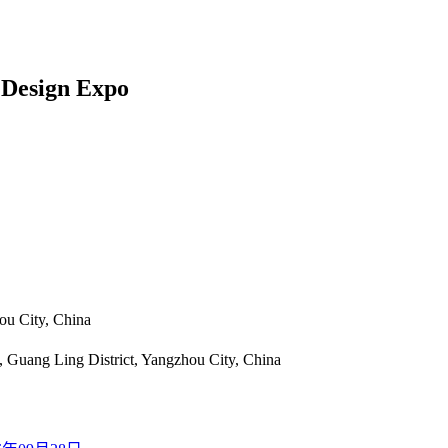
 Design Expo
 City, China
ang Ling District, Yangzhou City, China