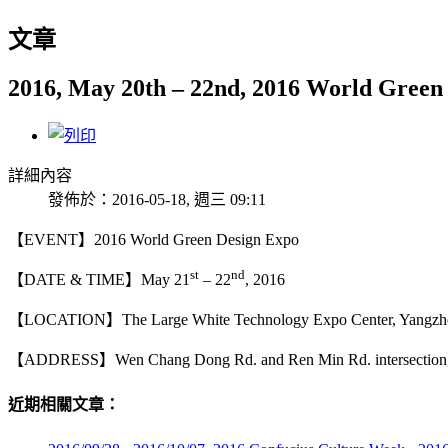
文章
2016, May 20th – 22nd, 2016 World Green
詳細內容
發佈於：2016-05-18, 週三 09:11
【EVENT】2016 World Green Design Expo
st
nd
【DATE & TIME】May 21
– 22
, 2016
【LOCATION】The Large White Technology Expo Center, Yangzhou
【ADDRESS】Wen Chang Dong Rd. and Ren Min Rd. intersection, Gu
近期相關文章：