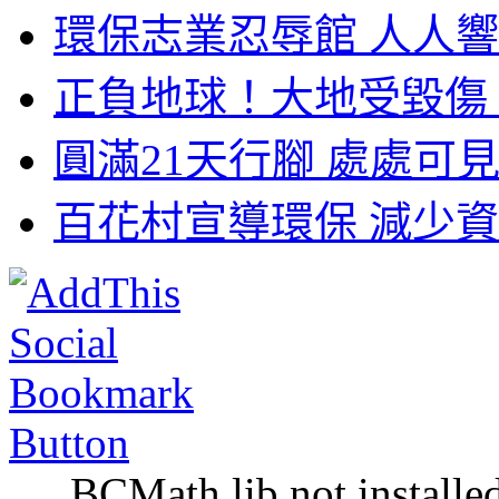
環保志業忍辱館 人人響
正負地球！大地受毀傷 
圓滿21天行腳 處處可見
百花村宣導環保 減少資
BCMath lib not installe