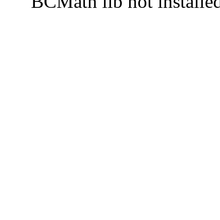
BCMath lib not installe