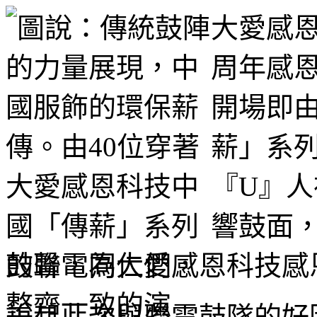
大愛感恩科
周年感
開場即由
薪」系列
『U』
響鼓面
鼓聲，為大愛感恩科技感
說起此次與聯電鼓隊的好