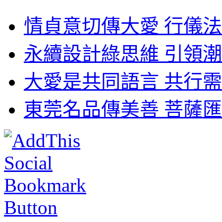
情貞意切傳大愛 行儀法
永續設計綠思維 引領潮
大愛是共同語言 共行需
東莞名品傳美善 菩薩匯