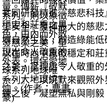
共同研發精進『慈悲科技
工安全，發揮最大的慈悲
壞自然生態，創造綠能低
以在時尚中象徵穩定和莊
之美，呈現出令人敬重的
系列』，以沉默來觀照外
鍊之後，凝塑無私與剛毅