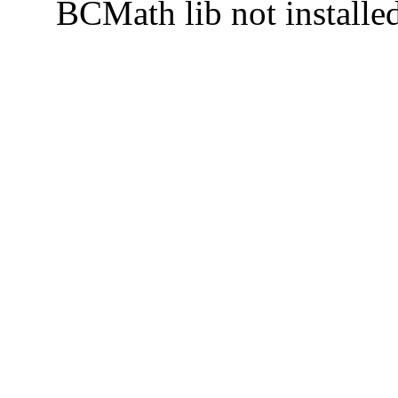
BCMath lib not installe