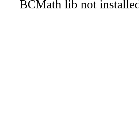
BCMath lib not installe