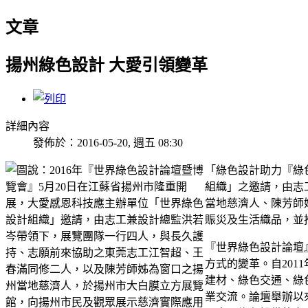
文章
揚州綠色設計 大愛引領變革
詳細內容
發佈於：2016-05-20, 週五 08:30
「綠色設計助力『綠
組織」之邀請，由志
當地慈濟人、陳芳師
賑災及生活織品，並
『世界綠色設計論壇
方式的變革。自201
建材、綠色交通、綠
業交流。論壇舉辦以