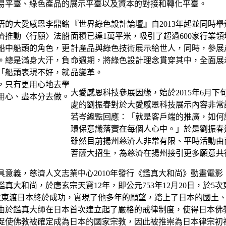
易平臺、綠色產品的展示平臺以及資本的對接和轉化平臺。
『世界綠色設計論壇』自2013年起並同時
面積已達1萬平米，吸引了超過600家行業
計產品與綠色技術展示給世人，同時，參展
命週期，將綠色設計理念貫穿其中，全面展
品變革。
大愛感恩科技參展因緣，始於2015年6月
處的劉振春對於大愛感恩科技展示內容非常
若岑總監回應：「就是客戶端的推廣，如何
環保意識落實在每個人心中。」於是劉振春
雖然目前揚州慈濟人非常有限、平時活動由
菩薩大招生，為慈濟在揚州接引更多願意共
意義，慈濟人文志業中心2010年發行《鑑真大和尚》動畫電影，
真大和尚，於唐玄宗天寶12年，即公元753年12月20日，於
次東渡日本終於成功，實現了他多年的願望，踏上了日本的國土
由於鑑真大師在日本首次建立起了嚴格的戒律制度，使得日本佛
促使佛教被確定成為日本的國家宗教，因此被推崇為日本律宗初