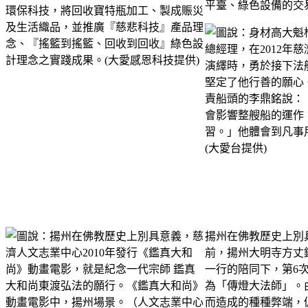
平臺、綠色設備的交
揚州在佛教歷史上別具
前，揚州大明寺方丈鑑
一行的陪同下，第6
為「傳燈大法師」。
而造成的種種弊端，