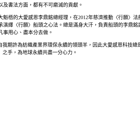
以及書法方面，都有不可磨滅的貢獻。
大魁梧的大愛感恩李鼎銘總經理，在2012年慈濟推動〈行願〉
承演繹〈行願〉船頭之心法。總是滿身大汗，負責船頭的李鼎銘
凡事用心、盡本分去做。
自我期許為紡織產業界環保永續的領頭羊，因此大愛感恩科技總
』之手，為地球永續共盡一分心力。