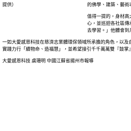
的佛學、建築、藝術
值得一提的，身材高
心，並巡迴各社區傳
去學習。」他體會到
一如大愛感恩科技在慈濟志業體環保領域所承擔的角色，以及
實踐力行「續物命、造福慧」，並希望接引千千萬萬雙『鼓掌
大愛感恩科技 虞珊明 中國江蘇省揚州市報導