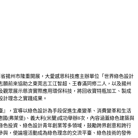
江蘇省揚州市隆重開展，大愛感恩科技應主辦單位「世界綠色設計
志願前來協助之東莞志工江智超、王春滿同修二人，以及揚州
及觀眾展示慈濟實際應用環保科技，將回收寶特瓶加工、製成
設計理念之實踐成果。
臺』，宣導以綠色設計為手段促進生產變革、消費變革和生活
和德國(弗萊堡)、義大利(米蘭)成功舉辦8次，內容涵蓋綠色建築與
綠色投資、綠色設計青年創業等多領域，鼓勵跨界創意和跨行
表參與，使論壇活動成為綠色理念的交流平臺、綠色技術的發佈