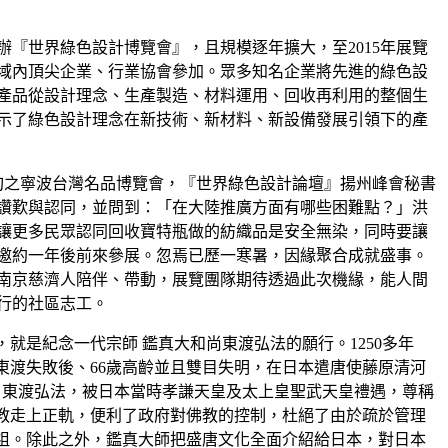
舉辦『世界綠色設計博覽會』，且規模逐年擴大，至2015年展覽
領域內頂尖企業、行業協會參加。眾多知名企業將先進的綠色設
產品從設計理念、生產製造、材料運用、回收再利用的整個生
示了綠色設計理念在新技術、新材料、新設備發展引領下的產
下旬之寧波台灣名品博覽會，『世界綠色設計論壇』揚州峰會秘書
讚歎與認同，並問到：「在大陸推廣方面有哪些困難點？」洪
讓更多民眾認同回收寶特瓶做的紡織品是安全無染，同時要讓
邀約一年後前來參展。忽焉已歷一寒暑，因緣聚合成就盛事。
南京慈濟人陪伴、帶動，展覽團隊期待透過此次機緣，能人間
行的社區志工。
就是紀念一代宗師 鑑真大和尚東渡弘法的願行。1250多年
5次東渡失敗後、66歲高齡並且雙目失明，在日本遣唐使藤原清河
、東渡弘法，被日本當時孝謙天皇及太上皇聖武天皇禮遇，尊稱
教走上正軌，便利了政府對佛教的控制，杜絕了由於疏於管理
祖。除此之外，鑑真大師把盛唐文化全面介紹給日本，對日本