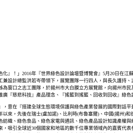
色化』！」2016年『世界綠色設計論壇暨博覽會』5月20日在
工兼設計總監洪若岑帶領下，展覽團隊一行四人，與長久護持、
姊為窗口之志工團隊，於揚州市大白膜立方展覽館，向揚州市民
推廣『慈悲科技』產品理念、『搖籃到搖籃、回收到回收』綠色
』，意在『搭建全球生態環境保護與綠色產業發展的國際對話平
1年以來，先後在瑞士(盧加諾)、比利時(布魯塞爾)、中國(揚州)
色紡織、綠色食品、綠色家電與通訊、綠色產品設計知識產權與
來，吸引全球近30個國家和地區的數千位專業領域內的嘉賓代