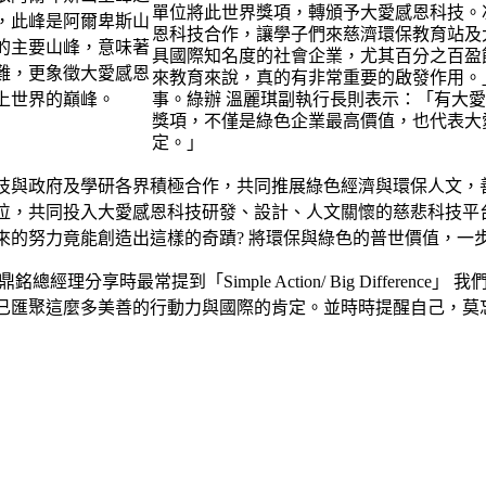
單位將此世界獎項，轉頒予大愛感恩科技。
恩科技合作，讓學子們來慈濟環保教育站及
具國際知名度的社會企業，尤其百分之百盈
來教育來說，真的有非常重要的啟發作用。
事。綠辦 溫麗琪副執行長則表示：「有大
獎項，不僅是綠色企業最高價值，也代表大
定。」
技與政府及學研各界積極合作，共同推展綠色經濟與環保人文，
位，共同投入大愛感恩科技研發、設計、人文關懷的慈悲科技平
來的努力竟能創造出這樣的奇蹟? 將環保與綠色的普世價值，一
總經理分享時最常提到「Simple Action/ Big Differ
已匯聚這麼多美善的行動力與國際的肯定。並時時提醒自己，莫