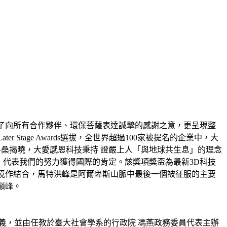
除了向所有合作夥伴、環保菩薩表達誠摯的感謝之意，更呈現整
 Stage Awards選拔，全世界超過100家被提名的企業中，大
洛桑揭曉，大愛感恩科技秉持 證嚴上人「與地球共生息」的理念
ment），代表我們的努力獲得國際的肯定。該獎項獎盃為最新3D科技
境作結合，馬特洪峰是阿爾卑斯山脈中最後一個被征服的主要
巔峰。
義，並由任教於臺大社會學系的行政院 馮燕政務委員代表主辦