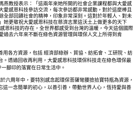
馮燕教授表示：「這兩年來她所開的社會企業課程都與大愛感
大愛感恩科技參訪交流，每次參訪都非常感動，對於這麼棒且
餘全部回饋社會的精神，印象非常深刻。這對於年輕人、對未
」她更敬祝大愛感恩科技在慈濟志業這沃土上做更多的天下
愛感恩科技的存在，全世界都感受到台灣的溫暖，今天這個國際
愛過去六年來不斷在綠色資源管理與環保人文上所得到肯
善用各方資源，包括 經濟部綠辦、貿協、紡拓會、工研院、紡
台。透過回收再利用，大愛感恩科技環保科技走在綠色環保最
步一腳印的落實在日常生活中。
ence」 我們於六周年中，要特別感念起環保菩薩彎腰撿拾寶特瓶為資源，
忘這一念簡單的初心，以善引善，帶動世界人心，恆持愛與善