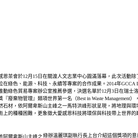
感恩茶會於12月15日在關渡人文志業中心圓滿落幕，此次活動
綠色、能源、科技、永續等專案的合作成果。2014年GCCA Later
推動綠色貿易專案辦公室推薦參選，決選名單於12月3日在瑞士
廢棄物管理』類項世界第一名（Best in Waste Manage
然石材，依阿爾卑斯山主峰之一馬特洪峰形狀呈現，將地理與環
術上的種種困難，更象徵大愛感恩科技將環保與科技帶上世界的
綠辦溫麗琪副執行長上台介紹這個獎項的意