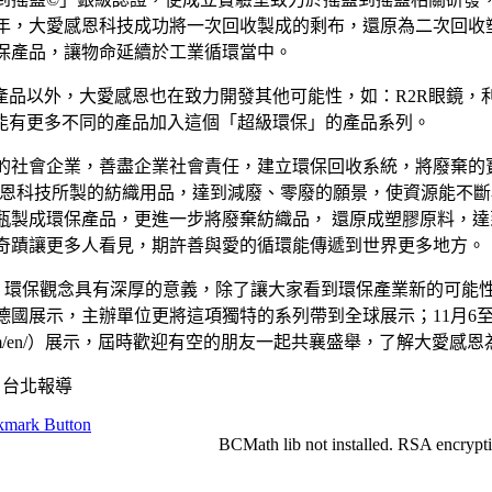
15年，大愛感恩科技成功將一次回收製成的剩布，還原為二次回收
保產品，讓物命延續於工業循環當中。
R產品以外，大愛感恩也在致力開發其他可能性，如：R2R眼鏡，
能有更多不同的產品加入這個「超級環保」的產品系列。
的社會企業，善盡企業社會責任，建立環保回收系統，將廢棄的
愛感恩科技所製的紡織用品，達到減廢、零廢的願景，使資源能不
瓶製成環保產品，更進一步將廢棄紡織品， 還原成塑膠原料，
奇蹟讓更多人看見，期許善與愛的循環能傳遞到世界更多地方。
o Recycle』環保觀念具有深厚的意義，除了讓大家看到環保產業
德國展示，主辦單位更將這項獨特的系列帶到全球展示；11月6至
szidf.com/en/）展示，屆時歡迎有空的朋友一起共襄盛舉，了解大
 台北報導
BCMath lib not installed. RSA encrypti