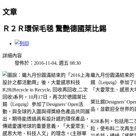
文章
Ｒ２Ｒ環保毛毯 驚艷德國萊比錫
詳細內容
發佈於：2016-11-04, 週五 08:30
繼九月份圓滿結束的「20
錫（Leipzig）參
「大愛眾生、感恩大
萊比錫Designers
品，並歡迎全世界的
R2R系列，包括用二
粒，使布料二次再生
災毛毯，通過「搖籃