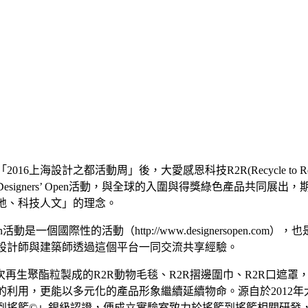
16上海設計之都活動周」後，大愛感恩科技R2R(Recycle to R
加了Designers’ Open活動，與全球的入圍與得獎綠色產品
地、科技人文」的理念。
’ Open活動是一個國際性的活動（http://www.designerso
設計師與建築師透過這個平台一同交流共享經驗。
次再生聚酯粒製成的R2R動物毛毯、R2R摺邊圍巾、R2R口遮罩，
的利用，更能以多元化的產品形象繼續延續物命。源自於2012年
到搖籃©」銀級認證，便成立實驗室致力於搖籃到搖籃相關研發