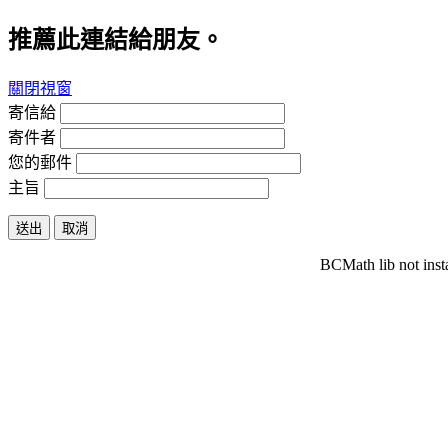
推薦此連結給朋友。
關閉視窗
寄信給
寄件者
您的郵件
主旨
送出
取消
BCMath lib not inst