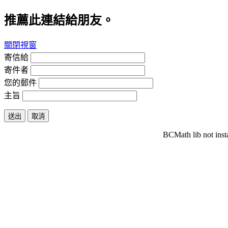
推薦此連結給朋友。
關閉視窗
寄信給
寄件者
您的郵件
主旨
送出
取消
BCMath lib not inst