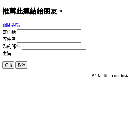
推薦此連結給朋友。
關閉視窗
寄信給
寄件者
您的郵件
主旨
送出
取消
BCMath lib not inst