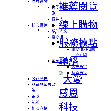
品牌禮讚
推薦閱覽
大愛感恩公司
歌
掘井人
線上購物
核心價值
環保人文
愛心接力
服務據點
合作夥伴
愛心接力相關
「心」聞
聯絡
完全回饋
各界肯定
慈善賑災
公益廣告
品質與環境政
策
得獎
認證
相關商標