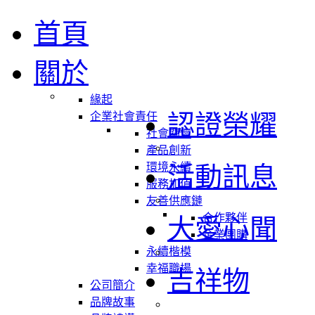
首頁
關於
緣起
認證榮耀
企業社會責任
社會關懷
產品創新
環境永續
活動訊息
服務加值
友善供應鏈
合作夥伴
大愛心聞
企業團購
永續楷模
幸福職場
吉祥物
公司簡介
品牌故事