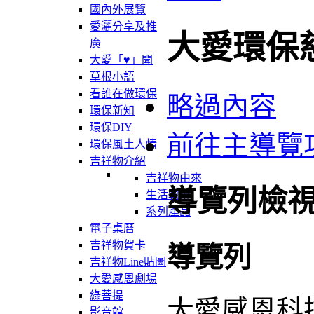
國內外展覽
愛灑分享及推
大愛環保
廣
大愛「♥」聞
草根小語
看誰在做環保
略過內容
環保新知
環保DIY
前往主導覽
環保風土人情
吉祥物介紹
吉祥物由來
導覽列檢
生活軌跡
系列產品
電子桌曆
吉祥物賀卡
導覽列
吉祥物Line貼圖
大愛感恩劇場
綠菩提
大愛感恩科
影音館