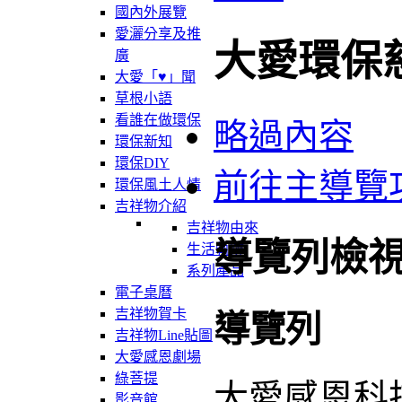
國內外展覽
愛灑分享及推
大愛環保
廣
大愛「♥」聞
草根小語
看誰在做環保
略過內容
環保新知
環保DIY
前往主導覽
環保風土人情
吉祥物介紹
吉祥物由來
導覽列檢
生活軌跡
系列產品
電子桌曆
吉祥物賀卡
導覽列
吉祥物Line貼圖
大愛感恩劇場
綠菩提
大愛感恩科
影音館