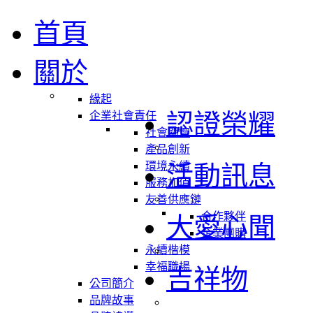
首頁
關於
緣起
認證榮耀
企業社會責任
社會關懷
產品創新
環境永續
活動訊息
服務加值
友善供應鏈
合作夥伴
大愛心聞
企業團購
永續楷模
幸福職場
吉祥物
公司簡介
品牌故事