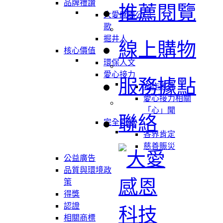
品牌禮讚
推薦閱覽
大愛感恩公司
歌
掘井人
線上購物
核心價值
環保人文
愛心接力
服務據點
合作夥伴
愛心接力相關
「心」聞
聯絡
完全回饋
各界肯定
慈善賑災
公益廣告
品質與環境政
策
得獎
認證
相關商標