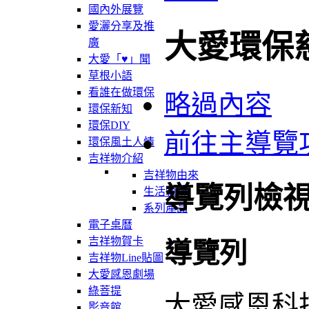
國內外展覽
愛灑分享及推
大愛環保
廣
大愛「♥」聞
草根小語
看誰在做環保
略過內容
環保新知
環保DIY
前往主導覽
環保風土人情
吉祥物介紹
吉祥物由來
導覽列檢
生活軌跡
系列產品
電子桌曆
吉祥物賀卡
導覽列
吉祥物Line貼圖
大愛感恩劇場
綠菩提
大愛感恩科
影音館