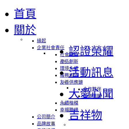
首頁
關於
緣起
認證榮耀
企業社會責任
社會關懷
產品創新
環境永續
活動訊息
服務加值
友善供應鏈
合作夥伴
大愛心聞
企業團購
永續楷模
幸福職場
吉祥物
公司簡介
品牌故事