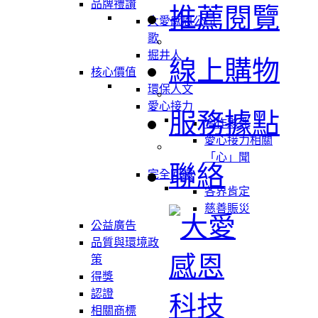
品牌禮讚
推薦閱覽
大愛感恩公司
歌
掘井人
線上購物
核心價值
環保人文
愛心接力
服務據點
合作夥伴
愛心接力相關
「心」聞
聯絡
完全回饋
各界肯定
慈善賑災
公益廣告
品質與環境政
策
得獎
認證
相關商標